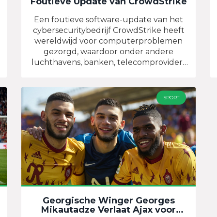
Foutieve Update van CrowdStrike
Een foutieve software-update van het
cybersecuritybedrijf CrowdStrike heeft
wereldwijd voor computerproblemen
gezorgd, waardoor onder andere
luchthavens, banken, telecomproviders
en ziekenhuizen zijn getroffen. Dit
incident benadrukt de
alomtegenwoordigheid van
SPORT
CrowdStrike's Falcon-sensorsoftware in
digitale systemen en roept vragen op
over de aansprakelijkheid van
softwarebedrijven.
Georgische Winger Georges
Mikautadze Verlaat Ajax voor