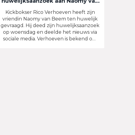
huwelijksaanzoek aan Naomy van
Beem op bijzondere locatie
Kickbokser Rico Verhoeven heeft zijn
vriendin Naomy van Beem ten huwelijk
gevraagd. Hij deed zijn huwelijksaanzoek
op woensdag en deelde het nieuws via
sociale media. Verhoeven is bekend om
zijn succesvolle kickbokscarrière, maar
dit moment markeert een belangrijke
stap in zijn persoonlijke leven.