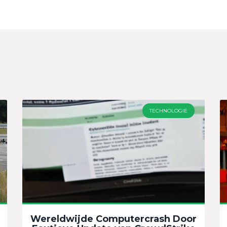
TECHNOLOGIE
Wereldwijde Computercrash Door