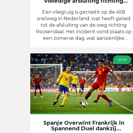
volledige afsluiting richting
Roosendaal
Een vliegtuig is gecrasht op de A58
snelweg in Nederland, wat heeft geleid
tot de afsluiting van de weg richting
Roosendaal. Het incident vond plaats op
een zomerse dag, wat aanzienlijke
verkeershinder veroorzaakte. Lokale
autoriteiten onderzoeken momenteel
de oorzaak van de crash en
SPORT
hulpdiensten zijn ter plaatse.
Spanje Overwint Frankrijk in
Spannend Duel dankzij