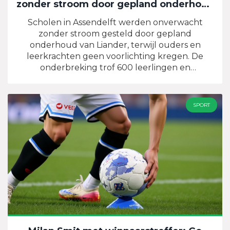
zonder stroom door gepland onderhoud
Liander
Scholen in Assendelft werden onverwacht
zonder stroom gesteld door gepland
onderhoud van Liander, terwijl ouders en
leerkrachten geen voorlichting kregen. De
onderbreking trof 600 leerlingen en
blokkeerde communicatie — een falend
systeem dat herhaaldelijk scholen in gevaar
brengt.
SPORT