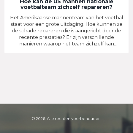
Hoe kan de US mannen nationale
voetbalteam zichzelf repareren?
Het Amerikaanse mannenteam van het voetbal
staat voor een grote uitdaging. Hoe kunnen ze
de schade repareren die is aangericht door de
recente prestaties? Er zijn verschillende
manieren waarop het team zichzelf kan
repareren, zoals het aanstellen van een nieuwe
coach, het versterken van de spelers, betere
opleiding en training, het versterken van het
teamgeest en het zoeken naar nieuwe
talenten. Al deze veranderingen zijn belangrijk
om de prestaties van het team te verbeteren.
Maar de meest effectieve manier om de
reputatie van het team te herstellen, is door
middel van hard werken, samenwerking en
discipline. Als het team dit kan doen, zullen ze in
staat zijn om te excelleren in hun sport en hun
© 2026. Alle rechten voorbehouden.
reputatie te herstellen.