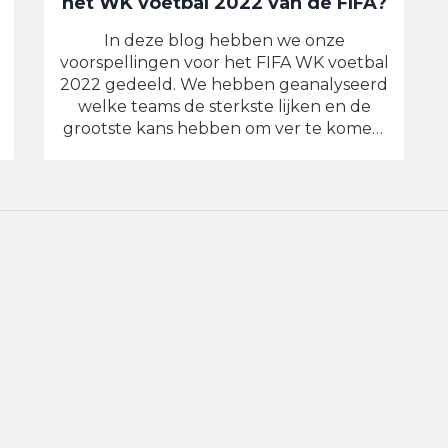
het WK voetbal 2022 van de FIFA?
In deze blog hebben we onze
voorspellingen voor het FIFA WK voetbal
2022 gedeeld. We hebben geanalyseerd
welke teams de sterkste lijken en de
grootste kans hebben om ver te komen.
Ook hebben we gekeken naar
opkomende spelers die wellicht een
grote impact zullen hebben op het
toernooi. Bovendien hebben we enkele
mogelijke verrassingen voor het toernooi
besproken. Tot slot hebben we onze
persoonlijke favorieten voor de titel
onthuld.