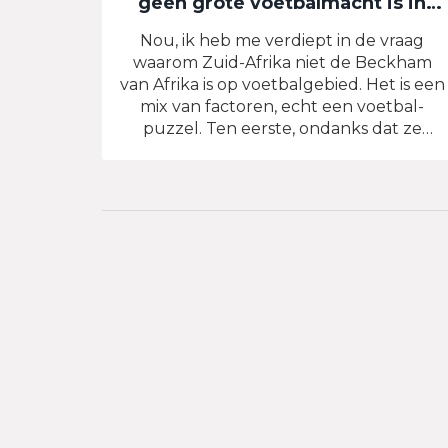
geen grote voetbalmacht is in
Afrika?
Nou, ik heb me verdiept in de vraag
waarom Zuid-Afrika niet de Beckham
van Afrika is op voetbalgebied. Het is een
mix van factoren, echt een voetbal-
puzzel. Ten eerste, ondanks dat ze
bruisen van talent, lijkt het erop dat ze
niet genoeg in jeugdopleidingen
investeren. Ten tweede, poeh, de
infrastructuur is niet echt Lionel Messi
waardig. En tot slot, de politieke onrust
geeft hun de rode kaart. Maar wees niet
te snel met je oordeel, wie weet -
misschien worden ze de volgende
voetbalkoningen!