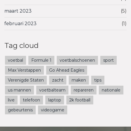
maart 2023
(5)
februari 2023
(1)
Tag cloud
voetbal
Formule 1
voetbalschoenen
sport
Max Verstappen
Go Ahead Eagles
Verenigde Staten
zacht
maken
tips
us mannen
voetbalteam
repareren
nationale
live
telefoon
laptop
2k football
gebeurtenis
videogame