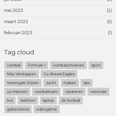
mei 2023
(2)
maart 2023
(5)
februari 2023
(1)
Tag cloud
voetbal
Formule 1
voetbalschoenen
sport
Max Verstappen
Go Ahead Eagles
Verenigde Staten
zacht
maken
tips
us mannen
voetbalteam
repareren
nationale
live
telefoon
laptop
2k football
gebeurtenis
videogame