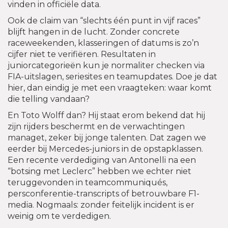
vinden in officiële data.
Ook de claim van “slechts één punt in vijf races”
blijft hangen in de lucht. Zonder concrete
raceweekenden, klasseringen of datums is zo’n
cijfer niet te verifiëren. Resultaten in
juniorcategorieën kun je normaliter checken via
FIA-uitslagen, seriesites en teamupdates. Doe je dat
hier, dan eindig je met een vraagteken: waar komt
die telling vandaan?
En Toto Wolff dan? Hij staat erom bekend dat hij
zijn rijders beschermt en de verwachtingen
managet, zeker bij jonge talenten. Dat zagen we
eerder bij Mercedes-juniors in de opstapklassen.
Een recente verdediging van Antonelli na een
“botsing met Leclerc” hebben we echter niet
teruggevonden in teamcommuniqués,
persconferentie-transcripts of betrouwbare F1-
media. Nogmaals: zonder feitelijk incident is er
weinig om te verdedigen.